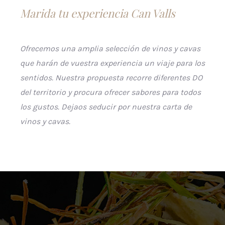
Marida tu experiencia Can Valls
Ofrecemos una amplia selección de vinos y cavas
que harán de vuestra experiencia un viaje para los
sentidos. Nuestra propuesta recorre diferentes DO
del territorio y procura ofrecer sabores para todos
los gustos. Dejaos seducir por nuestra carta de
vinos y cavas.