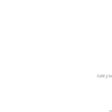
Café y b
*