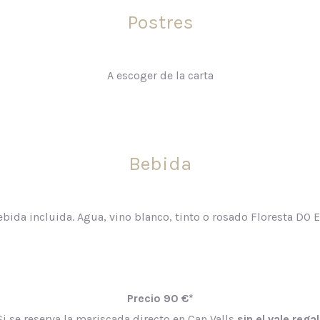
Postres
A escoger de la carta
Bebida
ebida incluida. Agua, vino blanco, tinto o rosado Floresta DO
Precio 90 €*
Si se reserva la mariscada directo en Can Valls
sin el vale regal