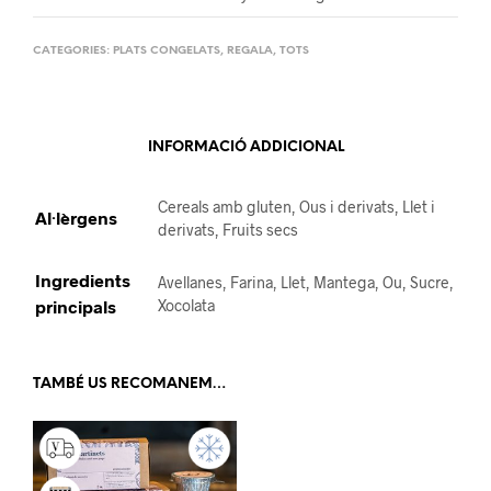
CATEGORIES:
PLATS CONGELATS
,
REGALA
,
TOTS
INFORMACIÓ ADDICIONAL
Cereals amb gluten, Ous i derivats, Llet i
Al·lèrgens
derivats, Fruits secs
Ingredients
Avellanes, Farina, Llet, Mantega, Ou, Sucre,
principals
Xocolata
TAMBÉ US RECOMANEM…