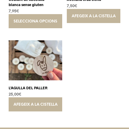
blanca sense gluten
7,50
€
7,95
€
Aquest
AFEGEIX A LA CISTELLA
SELECCIONA OPCIONS
producte
té
diverses
variants.
Les
opcions
es
poden
triar
a
la
L’AGULLA DEL PALLER
pàgina
25,00
€
del
producte
AFEGEIX A LA CISTELLA